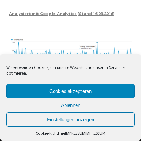
Analysiert mit Google-Analytics (Stand 16.03.2016)
Wir verwenden Cookies, um unsere Website und unseren Service zu
optimieren.
Cookies akzeptieren
Ablehnen
Einstellungen anzeigen
© Copyright 2024, KSV
Powered By Wordpress
Cookie-Richtlinie
IMPRESSUM
IMPRESSUM